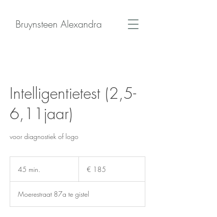
Bruynsteen Alexandra
Intelligentietest (2,5-
6,11jaar)
voor diagnostiek of logo
185
euro
45 min.
4
€ 185
5
m
Moerestraat 87a te gistel
i
n
.