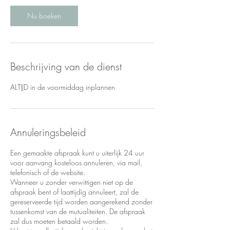
Nu boeken
Beschrijving van de dienst
ALTIJD in de voormiddag inplannen
Annuleringsbeleid
Een gemaakte afspraak kunt u uiterlijk 24 uur
voor aanvang kosteloos annuleren, via mail,
telefonisch of de website.
Wanneer u zonder verwittigen niet op de
afspraak bent of laattijdig annuleert, zal de
gereserveerde tijd worden aangerekend zonder
tussenkomst van de mutualiteiten. De afspraak
zal dus moeten betaald worden.