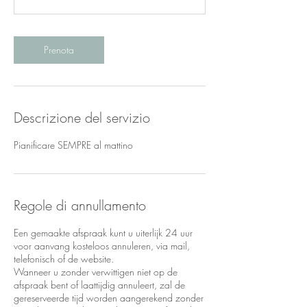
i
n
u
t
Prenota
i
Descrizione del servizio
Pianificare SEMPRE al mattino
Regole di annullamento
Een gemaakte afspraak kunt u uiterlijk 24 uur
voor aanvang kosteloos annuleren, via mail,
telefonisch of de website.
Wanneer u zonder verwittigen niet op de
afspraak bent of laattijdig annuleert, zal de
gereserveerde tijd worden aangerekend zonder