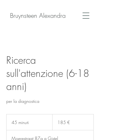
Bruynsteen Alexandra
Ricerca
sull'attenzione (6-18
anni)
per la diagnostica
185
euro
45 minuti
4
185 €
5
m
Moerestraat 87a a Gistel